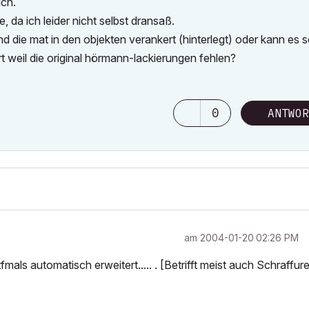
ich.
 da ich leider nicht selbst dransaß.
d die mat in den objekten verankert (hinterlegt) oder kann es s
 weil die original hörmann-lackierungen fehlen?
0
ANTWOR
am
‎2004-01-20
02:26 PM
als automatisch erweitert..... . [Betrifft meist auch Schraffure