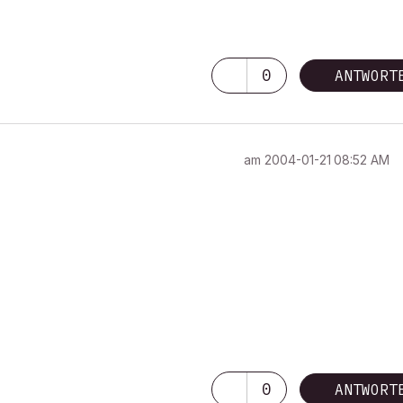
0
ANTWORT
am
‎2004-01-21
08:52 AM
0
ANTWORT