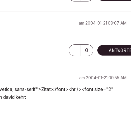
am
‎2004-01-21
09:07 AM
0
ANTWORT
am
‎2004-01-21
09:55 AM
tica, sans-serif">Zitat:</font><hr /><font size="2"
n david kehr: