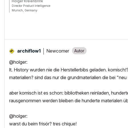
Holger Kreienbrink
Director Product Intelligence
Munich, Germany
Archicad since Version 5....
If I sound too harsh, please forgive me: I am German.
Newcomer
archiflow1
@holger:
lt. History wurden nie die Herstellerbibs geladen. komis
materialien? sind das nur die grundmaterialien die bei "n
aber komisch ist es schon: bibliotheken reinladen, hunder
rausgenommen werden bleiben die hunderte materialen übr
@holger:
warst du beim frisör? tres chique!