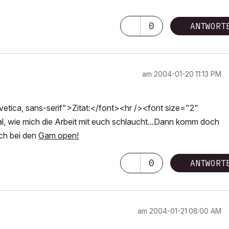
0
ANTWORT
am
‎2004-01-20
11:13 PM
tica, sans-serif">Zitat:</font><hr /><font size="2"
al, wie mich die Arbeit mit euch schlaucht...Dann komm doch
ch bei den
Gam open!
0
ANTWORT
am
‎2004-01-21
08:00 AM