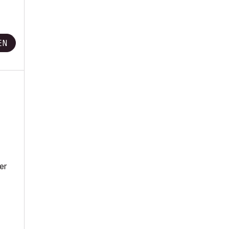
EN
er