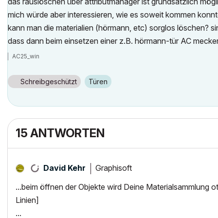
das rauslöschen über attributmanager ist grundsätzlich mögl
mich würde aber interessieren, wie es soweit kommen konnte,
kann man die materialien (hörmann, etc) sorglos löschen? sin
dass dann beim einsetzen einer z.B. hörmann-tür AC meckert
AC25_win
Schreibgeschützt
Türen
15 ANTWORTEN
Graphisoft
David Kehr
...beim öffnen der Objekte wird Deine Materialsammlung otfm
Linien]
...