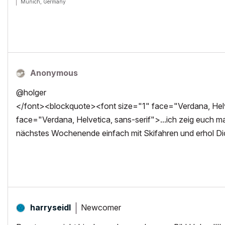
Munich, Germany
Archicad since Version 5....
If I sound too harsh, please forgive me: I am German.
Anonymous
@holger
</font><blockquote><font size="1" face="Verdana, Helve
face="Verdana, Helvetica, sans-serif">...ich zeig euch m
nächstes Wochenende einfach mit Skifahren und erhol Di
Newcomer
harryseidl