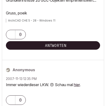
Grundkenntnisse zu GDL-Objekten empfehlenswert...
Gruss, poeik
ArchiCAD CHE 5 - 28 - Windows 11
0
ANTWORTEN
Anonymous
‎2007-11-13
12:35 PM
Immer wiederdieser LKW.
😞
Schau mal
hier
.
0