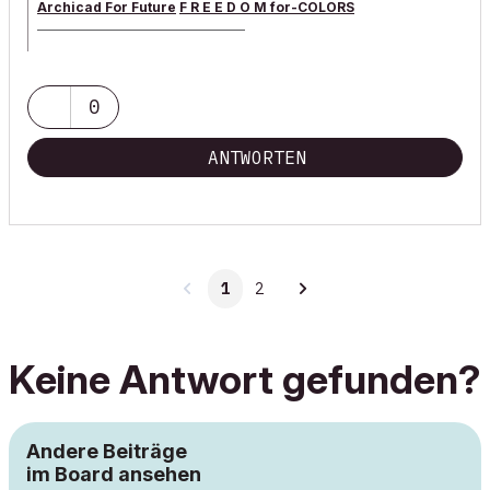
Archicad For Future
F R E E D O M for-COLORS
______________________________________
archicad versions 8-29 | mac os 13 | win 11
0
ANTWORTEN
1
2
Keine Antwort gefunden?
Andere Beiträge
im Board ansehen