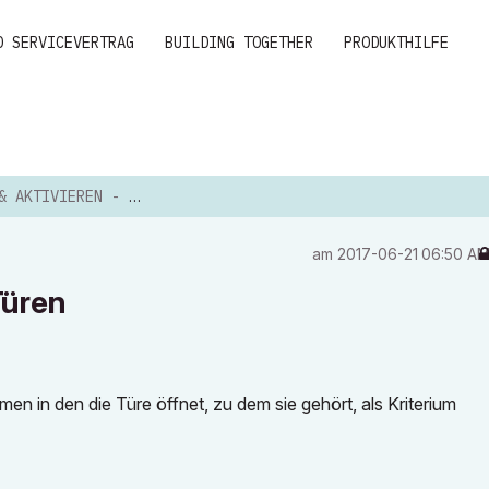
D SERVICEVERTRAG
BUILDING TOGETHER
PRODUKTHILFE
IVIEREN - KRITERIUM TÜREN
am
‎2017-06-21
06:50 A
Türen
en in den die Türe öffnet, zu dem sie gehört, als Kriterium