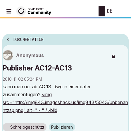
DE
DOKUMENTATION
Anonymous
Publisher AC12-AC13
‎2010-11-02
05:24 PM
kann man nur ab AC 13 .dwg in einer datei
zusammenfügen?
<img
src="http://img843.imageshack.us/img843/5043/unbenan
ntzsp.png" alt=" - " />bild
Schreibgeschützt
Publizieren