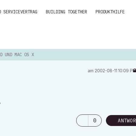
D SERVICEVERTRAG
BUILDING TOGETHER
PRODUKTHILFE
D UND MAC OS X
am
‎2002-08-11
10:09 P
?
0
ANTWOR