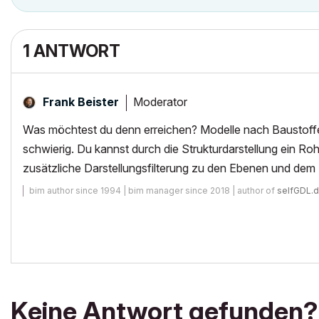
1 ANTWORT
Moderator
Frank Beister
Was möchtest du denn erreichen? Modelle nach Baustoffen
schwierig. Du kannst durch die Strukturdarstellung ein R
zusätzliche Darstellungsfilterung zu den Ebenen und de
bim author since 1994 | bim manager since 2018 | author of
selfGDL.
Keine Antwort gefunden?