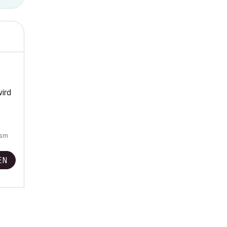
ird
gsm
EN