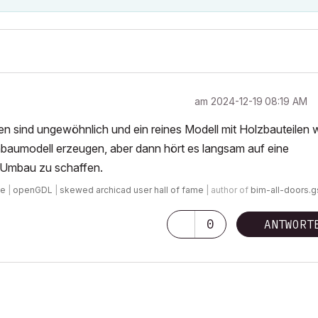
am
‎2024-12-19
08:19 AM
 sind ungewöhnlich und ein reines Modell mit Holzbauteilen w
ohbaumodell erzeugen, aber dann hört es langsam auf eine
m Umbau zu schaffen.
de
|
openGDL
|
skewed archicad user hall of fame
| author of
bim-all-doors.
0
ANTWORT