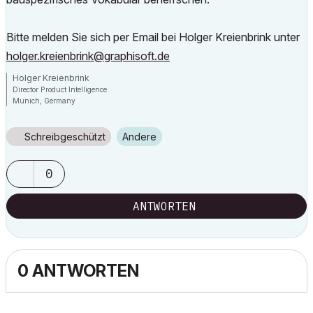
Bitte melden Sie sich per Email bei Holger Kreienbrink unter
holger.kreienbrink@graphisoft.de
Holger Kreienbrink
Director Product Intelligence
Munich, Germany
Archicad since Version 5....
If I sound too harsh, please forgive me: I am German.
Schreibgeschützt
Andere
0
ANTWORTEN
0 ANTWORTEN