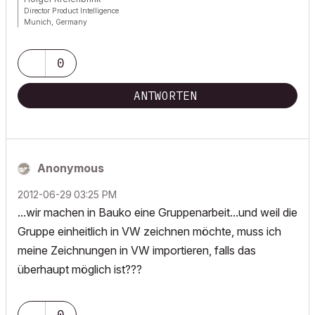
Director Product Intelligence
Munich, Germany
Archicad since Version 5....
If I sound too harsh, please forgive me: I am German.
0
ANTWORTEN
Anonymous
‎2012-06-29
03:25 PM
...wir machen in Bauko eine Gruppenarbeit...und weil die
Gruppe einheitlich in VW zeichnen möchte, muss ich
meine Zeichnungen in VW importieren, falls das
überhaupt möglich ist???
0