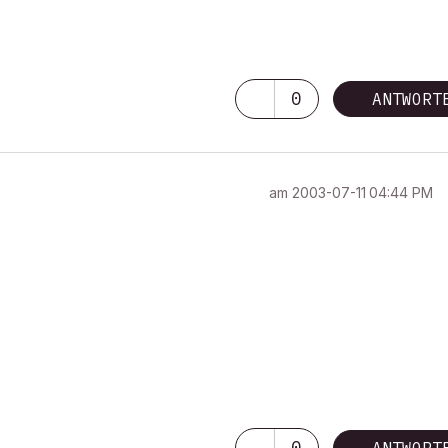
0
ANTWORT
am
‎2003-07-11
04:44 PM
0