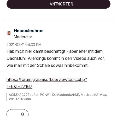
ANTWORTEN
Hmooslechner
Moderator
‎2021-02-11
04:33 PM
Hab mich hier damit beschäftigt - aber eher mit dem
Dachstuhl. Allerdings kommt in den Videos auch vor,
wie man mit der Schale sowas hinbekommt.
https://forum.graphisoft.de/viewtopic.php?
f=6&t=27167
AC5.5-AC27EduAut, PC-Win10, MacbookAirM1, MacbookM1Max,
Win-I7+Nvidia
0