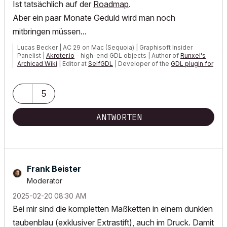
Ist tatsächlich auf der
Roadmap
.
Aber ein paar Monate Geduld wird man noch
mitbringen müssen...
Lucas Becker | AC 29 on Mac (Sequoia) | Graphisoft Insider
Panelist |
Akroter.io
– high-end GDL objects | Author of
Runxel's
Archicad Wiki
| Editor at
SelfGDL
| Developer of the
GDL plugin for
Sublime Text
My List of AC shortcomings & bugs
|
I Will Piledrive You If You
5
Mention AI Again
|
POSIWID – The Purpose Of a System Is What It Does ///
ANTWORTEN
«Furthermore, I consider that Carth...
yearly releases
must be
destroyed»
Frank Beister
Moderator
‎2025-02-20
08:30 AM
Bei mir sind die kompletten Maßketten in einem dunklen
taubenblau (exklusiver Extrastift), auch im Druck. Damit