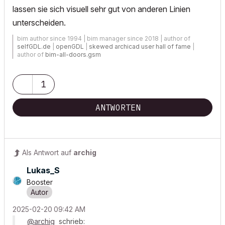
lassen sie sich visuell sehr gut von anderen Linien
unterscheiden.
bim author since 1994 | bim manager since 2018 | author of
selfGDL.de
|
openGDL
|
skewed archicad user hall of fame
|
author of
bim-all-doors.gsm
1
ANTWORTEN
Als Antwort auf
archig
Lukas_S
Booster
‎2025-02-20
09:42 AM
@archig
schrieb: