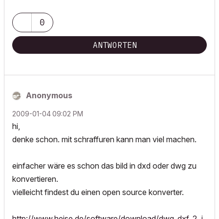
0
ANTWORTEN
Anonymous
‎2009-01-04
09:02 PM
hi,
denke schon. mit schraffuren kann man viel machen.
einfacher wäre es schon das bild in dxd oder dwg zu
konvertieren.
vielleicht findest du einen open source konverter.
http://www.heise.de/software/download/dwg_dxf_2_j