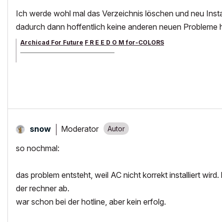
Ich werde wohl mal das Verzeichnis löschen und neu Insta
dadurch dann hoffentlich keine anderen neuen Probleme 
Archicad For Future
F R E E D O M for-COLORS
______________________________________
archicad versions 8-29 | mac os 13 | win 11
Moderator
snow
so nochmal:
das problem entsteht, weil AC nicht korrekt installiert wird. 
der rechner ab.
war schon bei der hotline, aber kein erfolg.