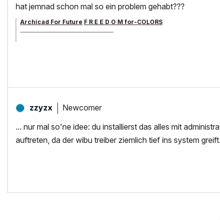
hat jemnad schon mal so ein problem gehabt???
Archicad For Future
F R E E D O M for-COLORS
______________________________________
archicad versions 8-29 | mac os 13 | win 11
Newcomer
zzyzx
... nur mal so'ne idee: du installierst das alles mit admini
auftreten, da der wibu treiber ziemlich tief ins system greift