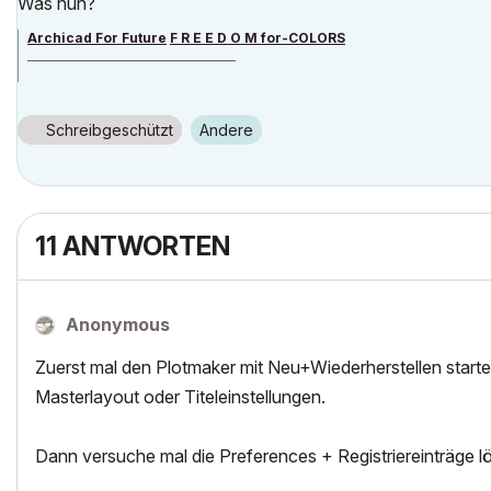
Was nun?
Archicad For Future
F R E E D O M for-COLORS
______________________________________
archicad versions 8-29 | mac os 13 | win 11
Schreibgeschützt
Andere
11 ANTWORTEN
Anonymous
Zuerst mal den Plotmaker mit Neu+Wiederherstellen starten
Masterlayout oder Titeleinstellungen.
Dann versuche mal die Preferences + Registriereinträge 