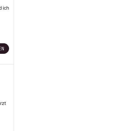
d ich
EN
rzt