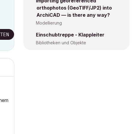
Importing georeferenced
orthophotos (GeoTIFF/JP2) into
ArchiCAD — is there any way?
Modellierung
TEN
Einschubtreppe - Klappleiter
Bibliotheken und Objekte
inem