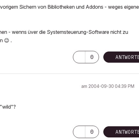
t zuvorigem Sichern von Bibliotheken und Addons - weges eigene
schen - wenns üver die Systemsteuerung-Software nicht zu
en
😉
.
0
ANTWORT
am
‎2004-09-30
04:39 PM
"wild"?
0
ANTWORT