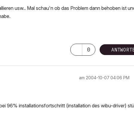
llieren usw.. Mal schau'n ob das Problem dann behoben ist un
habe.
0
ANTWORT
am
‎2004-10-07
04:06 PM
bei 96% installationsfortschritt (installation des wibu-driver) stü