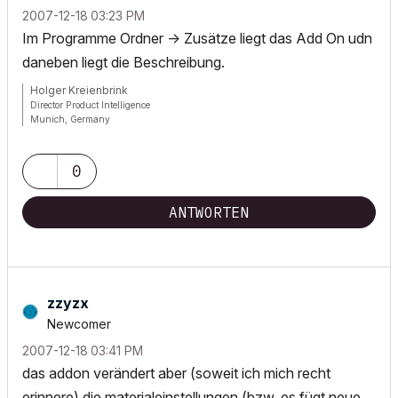
‎2007-12-18
03:23 PM
Im Programme Ordner -> Zusätze liegt das Add On udn
daneben liegt die Beschreibung.
Holger Kreienbrink
Director Product Intelligence
Munich, Germany
Archicad since Version 5....
If I sound too harsh, please forgive me: I am German.
0
ANTWORTEN
zzyzx
Newcomer
‎2007-12-18
03:41 PM
das addon verändert aber (soweit ich mich recht
erinnere) die materialeinstellungen (bzw. es fügt neue