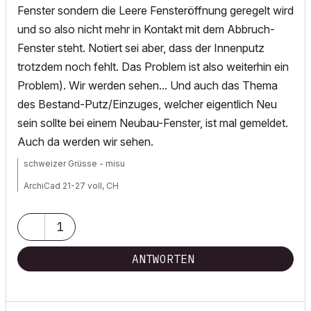
Fenster sondern die Leere Fensteröffnung geregelt wird
und so also nicht mehr in Kontakt mit dem Abbruch-
Fenster steht. Notiert sei aber, dass der Innenputz
trotzdem noch fehlt. Das Problem ist also weiterhin ein
Problem). Wir werden sehen... Und auch das Thema
des Bestand-Putz/Einzuges, welcher eigentlich Neu
sein sollte bei einem Neubau-Fenster, ist mal gemeldet.
Auch da werden wir sehen.
schweizer Grüsse - misu
ArchiCad 21-27 voll, CH
Workstation 1: Win11, Intel® Xeon® W 2223, NVIDIA Quadro P2200
Workstation 2: Win11, AMD Threadripper 9960x, NVIDIA RTX5080
1
ANTWORTEN