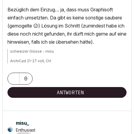
Bezüglich dem Einzug… ja, dass muss Graphisoft
einfach umsetzten. Da gibt es keine sonstige saubere
(gemogelte
😉
) Lösung im Schnitt (zumindest habe ich
diese noch nicht gefunden, ihr dürft mich gerne auf eine
hinweisen, falls ich sie übersehen hätte).
schweizer Grüsse - misu
ArchiCad 21-27 voll, CH
Workstation 1: Win11, Intel® Xeon® W 2223, NVIDIA Quadro P2200
Workstation 2: Win11, AMD Threadripper 9960x, NVIDIA RTX5080
0
ANTWORTEN
misu_
Enthusiast