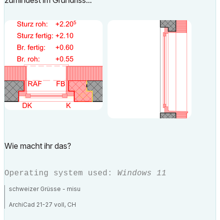
zumindest im Grundriss...
Wie macht ihr das?
Operating system used:
Windows 11
schweizer Grüsse - misu
ArchiCad 21-27 voll, CH
Workstation 1: Win11, Intel® Xeon® W 2223, NVIDIA Quadro P2200