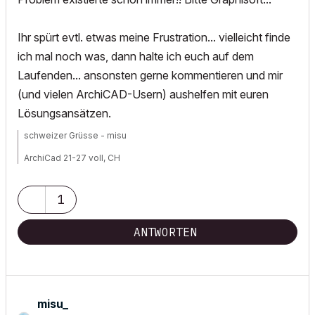
Ihr spürt evtl. etwas meine Frustration... vielleicht finde
ich mal noch was, dann halte ich euch auf dem
Laufenden... ansonsten gerne kommentieren und mir
(und vielen ArchiCAD-Usern) aushelfen mit euren
Lösungsansätzen.
schweizer Grüsse - misu
ArchiCad 21-27 voll, CH
Workstation 1: Win11, Intel® Xeon® W 2223, NVIDIA Quadro P2200
Workstation 2: Win11, AMD Threadripper 9960x, NVIDIA RTX5080
1
ANTWORTEN
misu_