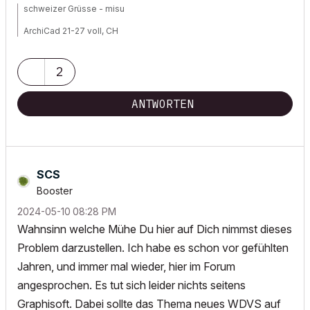
schweizer Grüsse - misu
ArchiCad 21-27 voll, CH
Workstation 1: Win11, Intel® Xeon® W 2223, NVIDIA Quadro P2200
Workstation 2: Win11, AMD Threadripper 9960x, NVIDIA RTX5080
2
ANTWORTEN
SCS
Booster
‎2024-05-10
08:28 PM
Wahnsinn welche Mühe Du hier auf Dich nimmst dieses
Problem darzustellen. Ich habe es schon vor gefühlten
Jahren, und immer mal wieder, hier im Forum
angesprochen. Es tut sich leider nichts seitens
Graphisoft. Dabei sollte das Thema neues WDVS auf