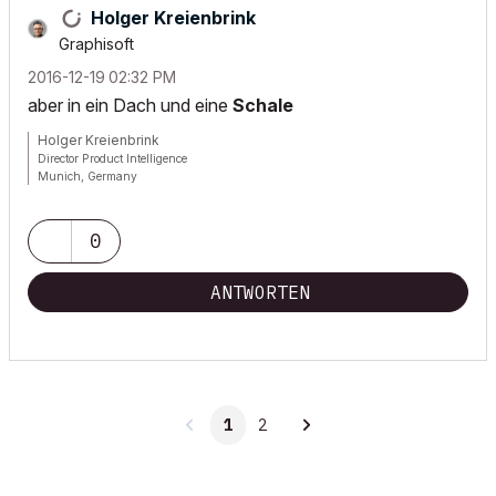
Holger Kreienbrink
Graphisoft
‎2016-12-19
02:32 PM
aber in ein Dach und eine
Schale
Holger Kreienbrink
Director Product Intelligence
Munich, Germany
Archicad since Version 5....
If I sound too harsh, please forgive me: I am German.
0
ANTWORTEN
1
2