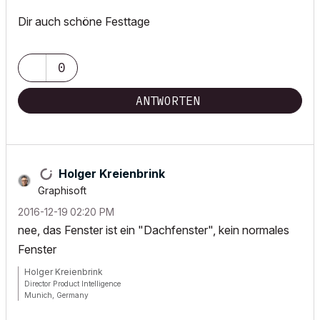
Dir auch schöne Festtage
0
ANTWORTEN
Holger Kreienbrink
Graphisoft
‎2016-12-19
02:20 PM
nee, das Fenster ist ein "Dachfenster", kein normales
Fenster
Holger Kreienbrink
Director Product Intelligence
Munich, Germany
Archicad since Version 5....
If I sound too harsh, please forgive me: I am German.