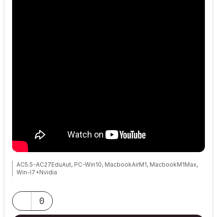
AC5.5-AC27EduAut, PC-Win10, MacbookAirM1, MacbookM1Max,
Win-I7+Nvidia
0