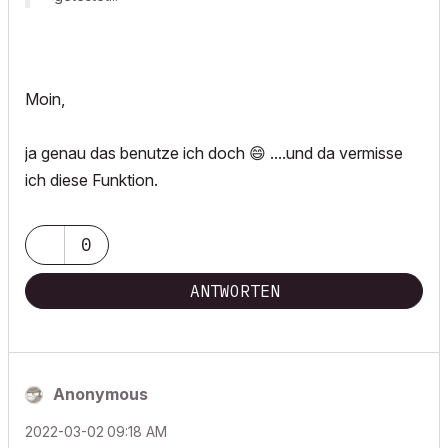
Moin,
ja genau das benutze ich doch
😄
....und da vermisse
ich diese Funktion.
0
ANTWORTEN
Anonymous
‎2022-03-02
09:18 AM