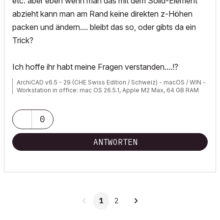
etc. aber eben wenn man das mit dem Solid-Element
abzieht kann man am Rand keine direkten z-Höhen
packen und ändern.... bleibt das so, oder gibts da ein
Trick?
Ich hoffe ihr habt meine Fragen verstanden....!?
ArchiCAD v6.5 - 29 (CHE Swiss Edition / Schweiz) - macOS / WIN -
Workstation in office: mac OS 26.5.1, Apple M2 Max, 64 GB RAM
0
ANTWORTEN
1
2