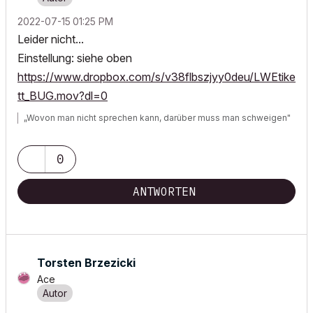
‎2022-07-15
01:25 PM
Leider nicht...
Einstellung: siehe oben
https://www.dropbox.com/s/v38flbszjyy0deu/LWEtike
tt_BUG.mov?dl=0
„Wovon man nicht sprechen kann, darüber muss man schweigen"
0
ANTWORTEN
Torsten Brzezicki
Ace