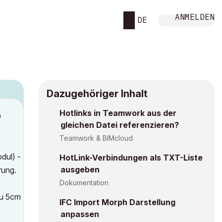
ANMELDEN
DE
Dazugehöriger Inhalt
Hotlinks in Teamwork aus der
M
gleichen Datei referenzieren?
Teamwork & BIMcloud
dul) -
HotLink-Verbindungen als TXT-Liste
ausgeben
rung.
Dokumentation
au 5cm
IFC Import Morph Darstellung
anpassen