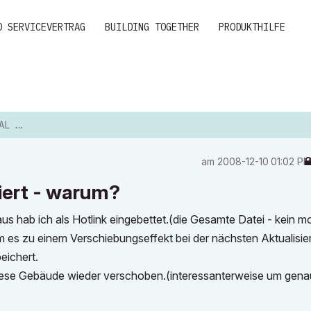
D SERVICEVERTRAG
BUILDING TOGETHER
PRODUKTHILFE
WARUM?
am
‎2008-12-10
01:02 P
iert - warum?
 hab ich als Hotlink eingebettet.(die Gesamte Datei - kein mo
m es zu einem Verschiebungseffekt bei der nächsten Aktualisie
eichert.
diese Gebäude wieder verschoben.(interessanterweise um gen