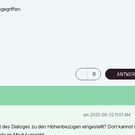
gegriffen
0
ANTWOR
am
‎2025-08-22
11:01 AM
tt des Dialoges zu den Höhenbezügen eingestellt? Dort kannst
eile im Modul umgeht.