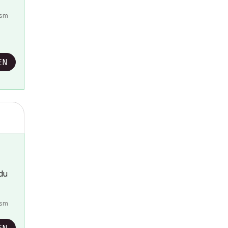
gsm
EN
 du
gsm