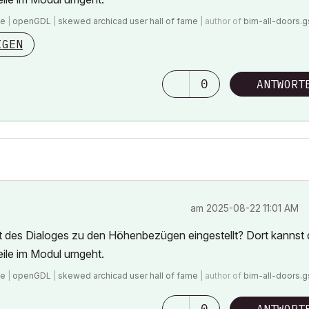
de
|
openGDL
|
skewed archicad user hall of fame
| author of
bim-all-doors.
IGEN
0
ANTWORT
am
‎2025-08-22
11:01 AM
tt des Dialoges zu den Höhenbezügen eingestellt? Dort kannst
eile im Modul umgeht.
de
|
openGDL
|
skewed archicad user hall of fame
| author of
bim-all-doors.
0