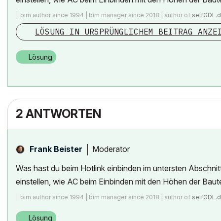
bim author since 1994 | bim manager since 2018 | author of
selfGDL.
LÖSUNG IN URSPRÜNGLICHEM BEITRAG ANZE
Lösung
2 ANTWORTEN
Moderator
Frank Beister
Was hast du beim Hotlink einbinden im untersten Abschni
einstellen, wie AC beim Einbinden mit den Höhen der Baut
bim author since 1994 | bim manager since 2018 | author of
selfGDL.
Lösung