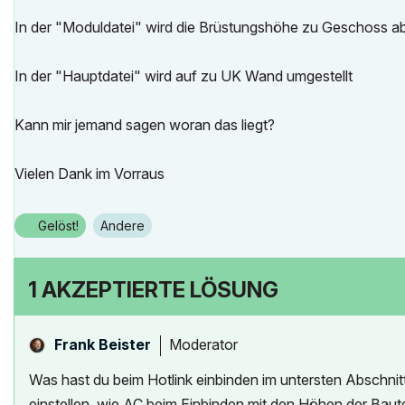
In der "Moduldatei" wird die Brüstungshöhe zu Geschoss ab
In der "Hauptdatei" wird auf zu UK Wand umgestellt
Kann mir jemand sagen woran das liegt?
Vielen Dank im Vorraus
Gelöst!
Andere
1 AKZEPTIERTE LÖSUNG
Moderator
Frank Beister
Was hast du beim Hotlink einbinden im untersten Abschni
einstellen, wie AC beim Einbinden mit den Höhen der Baut