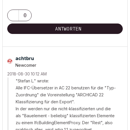
0
ANTWORTEN
achtbru
Newcomer
‎2018-08-30
10:12 AM
"Stefan L." wrote:
Alle IFC-Übersetzer in AC 22 benutzen für die "Typ-
Zuordnung" die Voreinstellung "ARCHICAD 22
Klassifizierung für den Export".
In der werden nur die nicht-klassifizierten und die
als "Bauelement - beliebig" klassifizierten Elemente
zu einem IfcBuildingElementProxy. Der "Rest", also
praktisch alles, wird artig 1:1 zugeordnet.