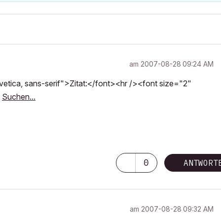
am
‎2007-08-28
09:24 AM
tica, sans-serif">Zitat:</font><hr /><font size="2"
?
Suchen...
0
ANTWORT
am
‎2007-08-28
09:32 AM