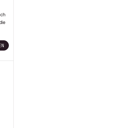
ich
die
EN