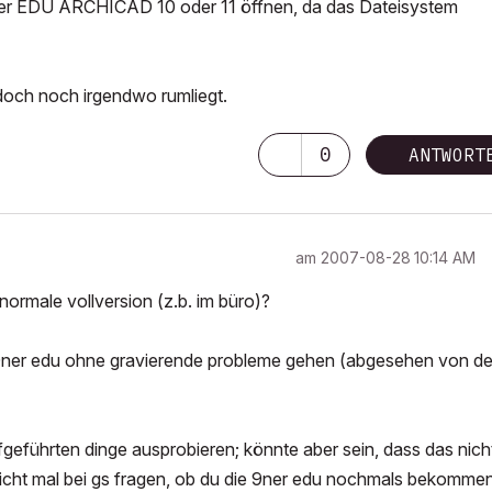
der EDU ARCHICAD 10 oder 11 öffnen, da das Dateisystem
doch noch irgendwo rumliegt.
0
ANTWORT
am
‎2007-08-28
10:14 AM
normale vollversion (z.b. im büro)?
er 10ner edu ohne gravierende probleme gehen (abgesehen von d
geführten dinge ausprobieren; könnte aber sein, dass das nich
lleicht mal bei gs fragen, ob du die 9ner edu nochmals bekomme