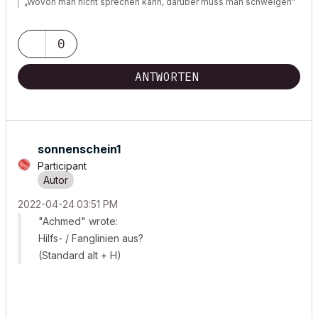
„Wovon man nicht sprechen kann, darüber muss man schweigen"
0
ANTWORTEN
sonnenschein1
Participant
‎2022-04-24
03:51 PM
"Achmed" wrote:
Hilfs- / Fanglinien aus?
(Standard alt + H)