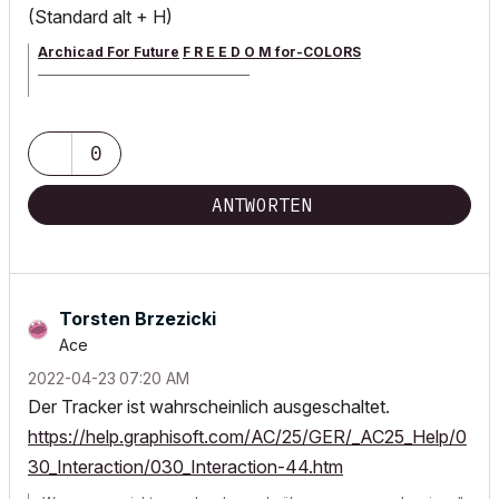
(Standard alt + H)
Archicad For Future
F R E E D O M for-COLORS
______________________________________
archicad versions 8-29 | mac os 13 | win 11
0
ANTWORTEN
Torsten Brzezicki
Ace
‎2022-04-23
07:20 AM
Der Tracker ist wahrscheinlich ausgeschaltet.
https://help.graphisoft.com/AC/25/GER/_AC25_Help/0
30_Interaction/030_Interaction-44.htm