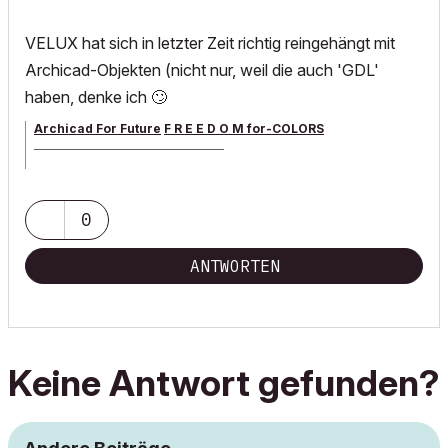
VELUX hat sich in letzter Zeit richtig reingehängt mit
Archicad-Objekten (nicht nur, weil die auch 'GDL'
haben, denke ich
🙄
Archicad For Future
F R E E D O M for-COLORS
______________________________________
archicad versions 8-29 | mac os 13 | win 11
0
ANTWORTEN
Keine Antwort gefunden?