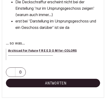
Die Deckschraffur erscheint nicht bei der
Einstellung 'nur im Ursprungsgeschoss zeigen'
(warum auch immer...)
erst bei 'Darstellung im Ursprungsgeschoss und
ein Geschoss darüber' ist sie da
... so was...
Archicad For Future
F R E E D O M for-COLORS
______________________________________
archicad versions 8-29 | mac os 13 | win 11
0
ANTWORTEN