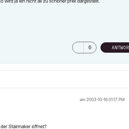
 wird ja ein nicht all zu schöner pfeil dargestellt.
0
ANTWOR
am
‎2003-10-16
01:17 PM
der Stairmaker öffnet?