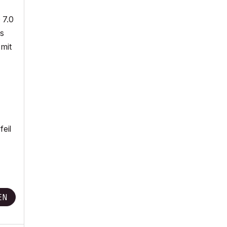
 7.0
ls
 mit
feil
EN