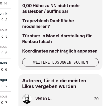
0
14
0,00 Höhe zu NN nicht mehr
auslesbar / auffindbar
brink
0
3
Trapezblech Dachfläche
modellieren?
mous
Türsturz in Modelldarstellung für
0
5
Rohbau falsch
mous
Koordinaten nachträglich anpassen
0
5
WEITERE LÖSUNGEN SUCHEN
 Kehr
0
6
inger
Autoren, für die die meisten
Likes vergeben wurden
0
2
mous
Stefan L_
20
0
7