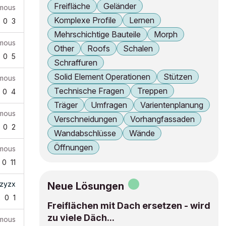
Freifläche
Geländer
mous
Komplexe Profile
Lernen
0
3
Mehrschichtige Bauteile
Morph
mous
Other
Roofs
Schalen
0
5
Schraffuren
Solid Element Operationen
Stützen
mous
Technische Fragen
Treppen
0
4
Träger
Umfragen
Varientenplanung
mous
Verschneidungen
Vorhangfassaden
0
2
Wandabschlüsse
Wände
Öffnungen
mous
0
11
zyzx
Neue Lösungen
2
0
1
Freiflächen mit Dach ersetzen - wird
zu viele Däch...
mous