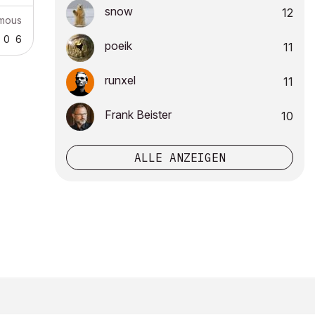
snow
12
mous
0
6
poeik
11
runxel
11
Frank Beister
10
ALLE ANZEIGEN