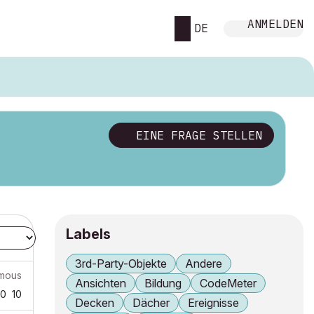
ANMELDEN
DE
EINE FRAGE STELLEN
Labels
3rd-Party-Objekte
Andere
mous
Ansichten
Bildung
CodeMeter
0
10
Decken
Dächer
Ereignisse