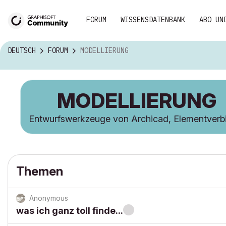
FORUM
WISSENSDATENBANK
ABO UN
DEUTSCH
FORUM
MODELLIERUNG
MODELLIERUNG
Entwurfswerkzeuge von Archicad, Elementverb
Themen
Anonymous
was ich ganz toll finde...