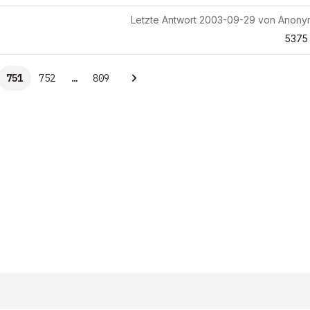
Letzte Antwort
2003-09-29
von
Anony
5375
751
752
…
809