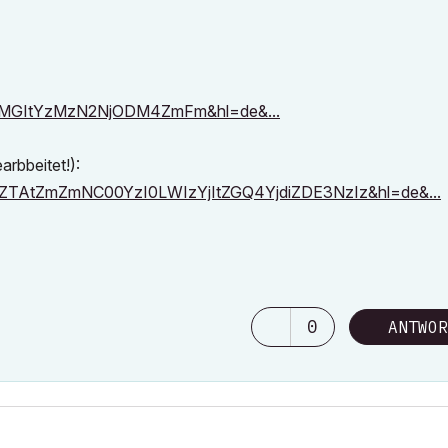
MGItYzMzN2NjODM4ZmFm&hl=de&...
arbbeitet!):
TJjZTAtZmZmNC00YzI0LWIzYjItZGQ4YjdiZDE3NzIz&hl=de&...
0
ANTWOR