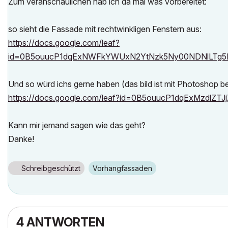
Zum veranschaulichen hab ich da mal was vorbereitet:
so sieht die Fassade mit rechtwinkligen Fenstern aus:
https://docs.google.com/leaf?
id=0B5ouucP1dqExNWFkYWUxN2YtNzk5Ny00NDNlLTg5
Und so würd ichs gerne haben (das bild ist mit Photoshop be
https://docs.google.com/leaf?id=0B5ouucP1dqExMzdlZ
Kann mir jemand sagen wie das geht?
Danke!
Schreibgeschützt
Vorhangfassaden
4 ANTWORTEN