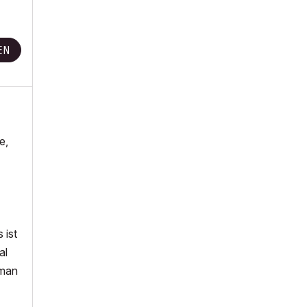
EN
e,
 ist
al
 man