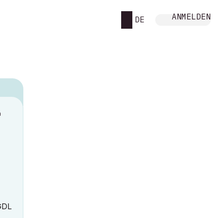
ANMELDEN
DE
M
 GDL