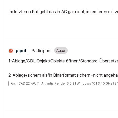
Im letzteren Fall geht das in AC gar nicht, im ersteren m
Participant
pipo1
1-Ablage/GDL Objekt/Objekte öffnen/Standard-Übersetz
2-Ablage/sichern als/in Binärformat sichern=nicht angeha
ArchiCAD 22 -AUT I Artlantis Render 6.0.2 I Windows 10 I 3,40 GHz I