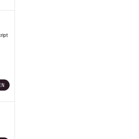
ript
EN