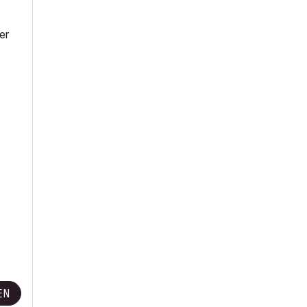
er
EN