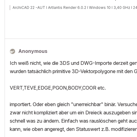
ArchiCAD 22 -AUT I Artlantis Render 6.0.2 I Windows 10 I 3,40 GHz I
Anonymous
Ich weiß nicht, wie die 3DS und DWG-Importe derzeit gena
wurden tatsächlich primitive 3D-Vektorpolygone mit den 
VERT,TEVE,EDGE,PGON,BODY,COOR etc.
importiert. Oder eben gleich "unerreichbar" binär. Versuch
zwar nicht kompliziert aber um ein Dreieck auszugeben si
schnell was zu ändern. Einfach was rauslöschen geht auch 
kann, wie oben angeregt, den Statuswert z.B. modifizieren