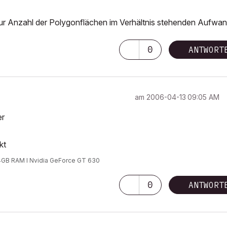
it zur Anzahl der Polygonflächen im Verhältnis stehenden Aufwan
0
ANTWORT
am
‎2006-04-13
09:05 AM
er
kt
 24GB RAM I Nvidia GeForce GT 630
0
ANTWORT