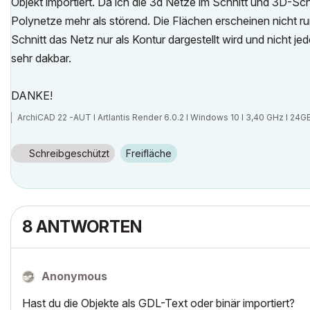
Objekt importiert. Da ich die 3d Netze im Schnitt und 3D-Sch
Polynetze mehr als störend. Die Flächen erscheinen nicht ru
Schnitt das Netz nur als Kontur dargestellt wird und nicht j
sehr dakbar.
DANKE!
ArchiCAD 22 -AUT I Artlantis Render 6.0.2 I Windows 10 I 3,40 GHz I 24
Schreibgeschützt
Freifläche
8 ANTWORTEN
Anonymous
Hast du die Objekte als GDL-Text oder binär importiert?