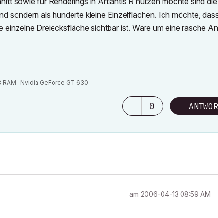
nitt sowie für Renderings in Artlantis R nutzen möchte sind die
nd sondern als hunderte kleine Einzelflächen. Ich möchte, das
ede einzelne Dreiecksfläche sichtbar ist. Wäre um eine rasche A
GB RAM I Nvidia GeForce GT 630
0
ANTWOR
am
‎2006-04-13
08:59 AM