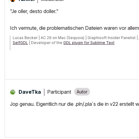
"Je oller, desto doller."
Ich vermute, die problematischen Dateien waren vor alle
Lucas Becker | AC 29 on Mac (Sequoia) | Graphisoft Insider Panelist |
SelfGDL
| Developer of the
GDL plugin for Sublime Text
My List of AC shortcomings & bugs
|
I Will Piledrive You If You Mentio
POSIWID – The Purpose Of a System Is What It Does /// «Furthermore, I
Participant
DaveTka
Jop genau. Eigentlich nur die .pln/.pla´s die in v22 erstellt 