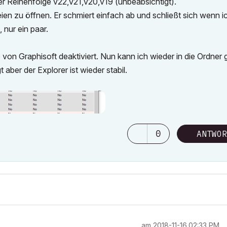
der Reihenfolge v22,v21,v20,v19 (unbeabsichtigt).
en zu öffnen. Er schmiert einfach ab und schließt sich wenn ic
 nur ein paar.
 von Graphisoft deaktiviert. Nun kann ich wieder in die Ordner
 aber der Explorer ist wieder stabil.
0
ANTWOR
am
‎2018-11-16
02:33 PM