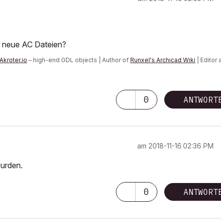
m neue AC Dateien?
Akroter.io
– high-end GDL objects | Author of
Runxel's Archicad Wiki
| Editor 
n AI Again
|
0
ANTWORT
 consider that Carth...
yearly releases
must be destroyed»
am
‎2018-11-16
02:36 PM
wurden.
0
ANTWORT