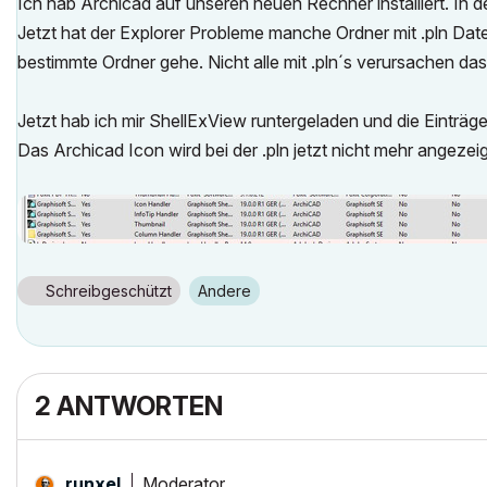
Ich hab Archicad auf unseren neuen Rechner installiert. In 
Jetzt hat der Explorer Probleme manche Ordner mit .pln Datei
bestimmte Ordner gehe. Nicht alle mit .pln´s verursachen das,
Jetzt hab ich mir ShellExView runtergeladen und die Einträge
Das Archicad Icon wird bei der .pln jetzt nicht mehr angezeigt
Schreibgeschützt
Andere
2 ANTWORTEN
Moderator
runxel