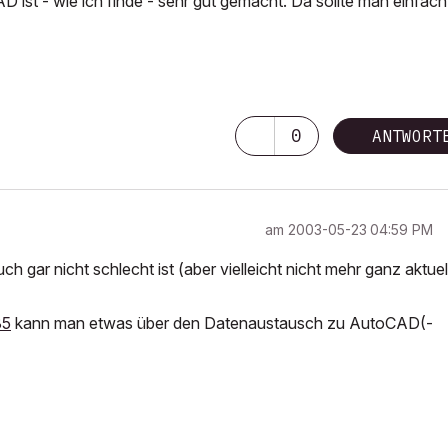
CAD ist - wie ich finde - sehr gut gemacht. Da sollte man einfac
0
ANTWORT
am
‎2003-05-23
04:59 PM
uch gar nicht schlecht ist (aber vielleicht nicht mehr ganz aktuel
85
kann man etwas über den Datenaustausch zu AutoCAD(-