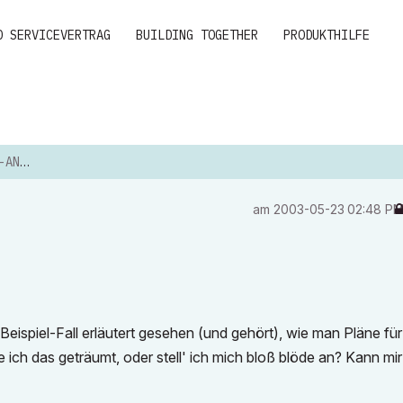
D SERVICEVERTRAG
BUILDING TOGETHER
PRODUKTHILFE
TUNG
am
‎2003-05-23
02:48 P
 Beispiel-Fall erläutert gesehen (und gehört), wie man Pläne fü
be ich das geträumt, oder stell' ich mich bloß blöde an? Kann mir