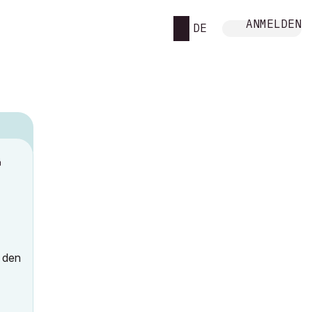
ANMELDEN
DE
M
r den