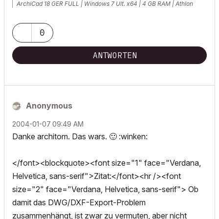
ArchiCad 18 GER FULL | Windows 7 Ult. x64 | 4 GB RAM | Athlon
Dual-Core 2,5 GHz
0
ANTWORTEN
Anonymous
‎2004-01-07
09:49 AM
Danke architom. Das wars.
🙂
:winken:
</font><blockquote><font size="1" face="Verdana,
Helvetica, sans-serif">Zitat:</font><hr /><font
size="2" face="Verdana, Helvetica, sans-serif"> Ob
damit das DWG/DXF-Export-Problem
zusammenhängt, ist zwar zu vermuten, aber nicht