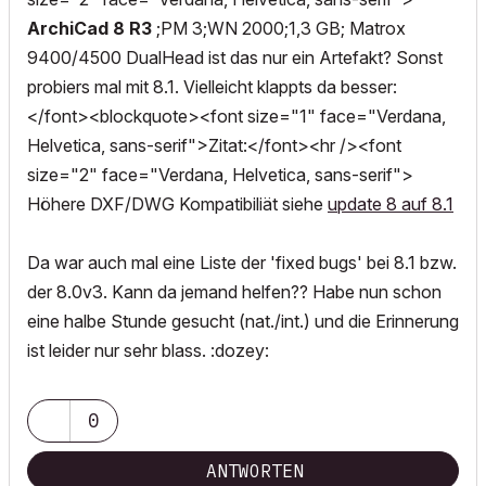
ArchiCad 8 R3
;PM 3;WN 2000;1,3 GB; Matrox
9400/4500 DualHead ist das nur ein Artefakt? Sonst
probiers mal mit 8.1. Vielleicht klappts da besser:
</font><blockquote><font size="1" face="Verdana,
Helvetica, sans-serif">Zitat:</font><hr /><font
size="2" face="Verdana, Helvetica, sans-serif">
Höhere DXF/DWG Kompatibiliät siehe
update 8 auf 8.1
Da war auch mal eine Liste der 'fixed bugs' bei 8.1 bzw.
der 8.0v3. Kann da jemand helfen?? Habe nun schon
eine halbe Stunde gesucht (nat./int.) und die Erinnerung
ist leider nur sehr blass. :dozey:
0
ANTWORTEN