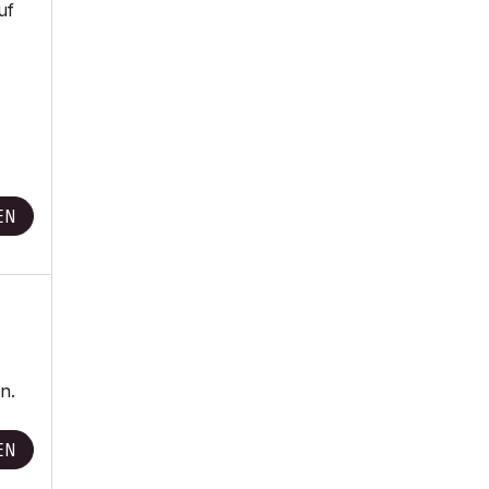
uf
EN
n.
EN