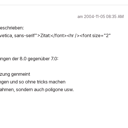
am
‎2004-11-05
08:35 AM
 geschrieben:
tica, sans-serif">Zitat:</font><hr /><font size="2"
rungen der 8.0 gegenüber 7.0:
uzung genmeint
gen und so ohne tricks machen
krahmen, sondern auch poligone usw.