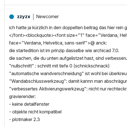
Newcomer
zzyzx
ich hatte ja kürzlich in den doppelten beitrag das hier rein
</font><blockquote><font size="1" face="Verdana, Helve
face="Verdana, Helvetica, sans-serif">@ anck:
die startedition ist im prinzip dasselbe wie archicad 7.0.
die sachen, die du unten aufgelistzet hast, sind verbesse
"nullschnitt" : schnitt mit tiefe 0 (schnickschnack)
"automatische wandverschneidung" ist wohl bei überkre
"Wandabschlusswerkzeug": damit kannn man abschrägun
"verbessertes Aktivierungswerkzeug": nicht nur rechtec
gravierender:
- keine detailfenster
- objekte nicht kompatibel
- plotmaker 2.3