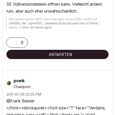
SE Vollversiondateien öffnen kann. Vielleicht anders
rum, aber auch eher unwahrscheinlich.
bim author since 1994 | bim manager since 2018 | author of
selfGDL.de
|
openGDL
|
skewed archicad user hall of fame
|
author of
bim-all-doors.gsm
0
ANTWORTEN
poeik
Champion
‎2011-01-06
02:55 PM
@Frank Beister
</font><blockquote><font size="1" face="Verdana,
Helvetica, sans-serif">Zitat:</font><hr /><font