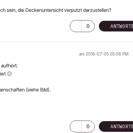
ch sein, die Deckenuntersicht verputzt darzustellen?
0
ANTWORT
am
‎2018-07-05
05:08 PM
 aufhört.
hast
🙂
enschaften (siehe Bild).
0
ANTWORT