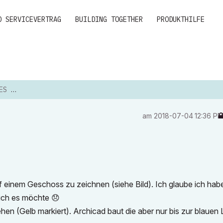
D SERVICEVERTRAG
BUILDING TOGETHER
PRODUKTHILFE
BLEM
am
‎2018-07-04
12:36 P
 einem Geschoss zu zeichnen (siehe Bild). Ich glaube ich hab
e ich es möchte
😞
en (Gelb markiert). Archicad baut die aber nur bis zur blauen Li