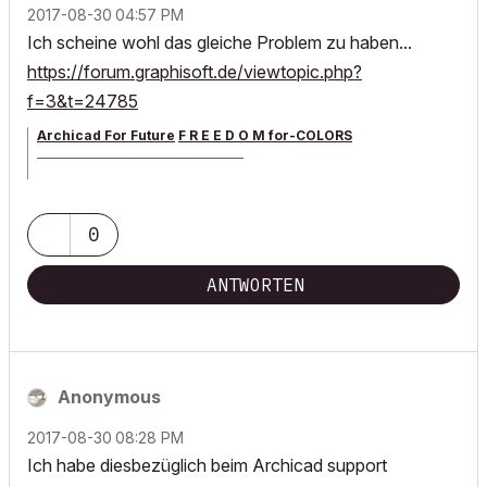
‎2017-08-30
04:57 PM
Ich scheine wohl das gleiche Problem zu haben...
https://forum.graphisoft.de/viewtopic.php?
f=3&t=24785
Archicad For Future
F R E E D O M for-COLORS
______________________________________
archicad versions 8-29 | mac os 13 | win 11
0
ANTWORTEN
Anonymous
‎2017-08-30
08:28 PM
Ich habe diesbezüglich beim Archicad support