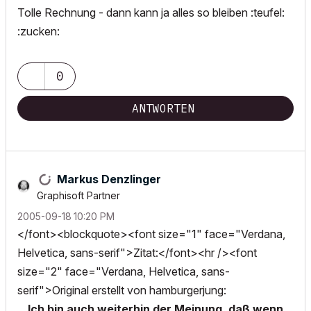
Tolle Rechnung - dann kann ja alles so bleiben :teufel:
:zucken:
0
ANTWORTEN
Markus Denzlinger
Graphisoft Partner
‎2005-09-18
10:20 PM
</font><blockquote><font size="1" face="Verdana,
Helvetica, sans-serif">Zitat:</font><hr /><font
size="2" face="Verdana, Helvetica, sans-
serif">Original erstellt von hamburgerjung:
...Ich bin auch weiterhin der Meinung, daß wenn