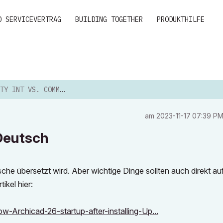
D SERVICEVERTRAG
BUILDING TOGETHER
PRODUKTHILFE
NT VS. COMMUNITY DEUTSCH
am
‎2023-11-17
07:39 P
Deutsch
sche übersetzt wird. Aber wichtige Dinge sollten auch direkt au
ikel hier:
w-Archicad-26-startup-after-installing-Up...