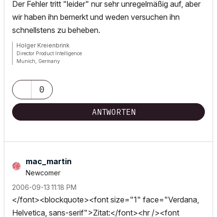
Der Fehler tritt "leider" nur sehr unregelmäßig auf, aber
wir haben ihn bemerkt und weden versuchen ihn
schnellstens zu beheben.
Holger Kreienbrink
Director Product Intelligence
Munich, Germany
Archicad since Version 5....
If I sound too harsh, please forgive me: I am German.
0
ANTWORTEN
mac_martin
Newcomer
‎2006-09-13
11:18 PM
</font><blockquote><font size="1" face="Verdana,
Helvetica, sans-serif">Zitat:</font><hr /><font