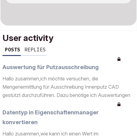
User activity
POSTS
REPLIES
Auswertung für Putzausschreibung
Hallo zusammen,ich möchte versuchen, die
Mengenermittlung für Ausschreibung Innenputz CAD
gestützt durchzuführen. Dazu benötige ich Auswertungen
die mir die Flächen von Putzmaterialien der mehrschichtigen
Bauteil (zunächst mal nur Wände) in Abhängigkeit vom
Datentyp in Eigenschaftenmanager
Untergrund (Mauer...
konvertieren
Hallo zusammen,wie kann ich einen Wert im