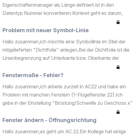
Eigenschaftenmanager als Länge definiert ist in den
Datentyp Nummer konvertieren.Konkret geht es darum,
dass ich in neuen Eigenschaften die Fläche von Bauteilen
aus Länge und Breite berechnen und mit Nummernwerte
Problem mit neuer Symbol-Linie
multiplizieren möcht...
Hallo zusammen,ich möchte eine Symbollinie im Stiel der
mitgelieferten "Dichtfolie" anlegen.Bei der Dichtfolie ist die
Linienbegrenzung auf Unterkante bzw. Oberkante der
Linie.Wenn ich selbst so eine Linie anlege funktioniert das
zwar grundsätzlich, aber die Bezugslinie ist ...
Fenstermaße - Fehler?
Hallo zusammen,ich arbeite zurzeit in AC22 und habe ein
Problem mit manchen Fenstern (1-Flügelfenster 22).Ich
gebe in der Einstellung "Brüstung/Schwelle zu Geschoss x"
0,00 ein.Im Fenstermarker wird mir dann aber die
Brüstungshöhe mit - 10 ausgegeben.Ich habe schon alle
Fenster ändern - Öffnungsrichtung
Eins...
Hallo zusammen,es geht um AC 22.Ein Kollege hat einige