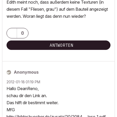
Edith meint noch, dass außerdem keine Texturen (in
diesem Fall "Fliesen, grau") auf dem Bauteil angezeigt
werden. Woran liegt das denn nun wieder?
0
ANTWORTEN
Anonymous
‎2012-01-18
01:19 PM
Hallo DeanReno,
schau dir den Link an.
Das hilft dir bestimmt weiter.
MfG
http://bilder.buecher.de/zusatz/20/2084 ... lese_1.pdf