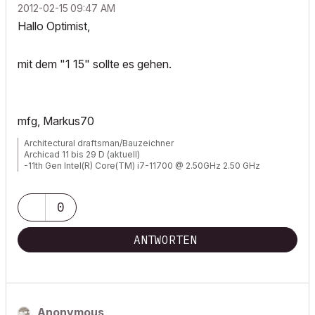
‎2012-02-15
09:47 AM
Hallo Optimist,
mit dem "1 15" sollte es gehen.
mfg, Markus70
Architectural draftsman/Bauzeichner
Archicad 11 bis 29 D (aktuell)
-11th Gen Intel(R) Core(TM) i7-11700 @ 2.50GHz 2.50 GHz
-RAM 32 GB
-Windows 11 Pro
-NVIDIA Quadro RTX 4000
0
-Canon TM 300 + Scanner
ANTWORTEN
Anonymous