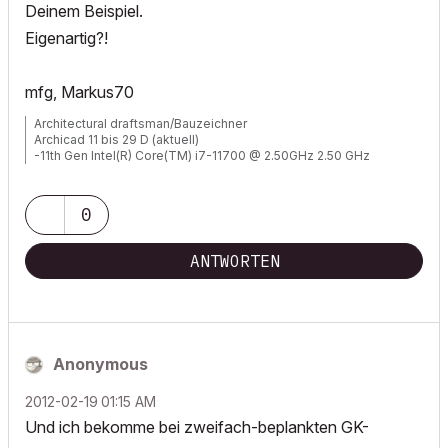
Deinem Beispiel.
Eigenartig?!
mfg, Markus70
Architectural draftsman/Bauzeichner
Archicad 11 bis 29 D (aktuell)
-11th Gen Intel(R) Core(TM) i7-11700 @ 2.50GHz 2.50 GHz
-RAM 32 GB
-Windows 11 Pro
-NVIDIA Quadro RTX 4000
0
-Canon TM 300 + Scanner
ANTWORTEN
Anonymous
‎2012-02-19
01:15 AM
Und ich bekomme bei zweifach-beplankten GK-