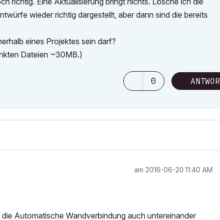
h richtig. Eine Aktualisierung bringt nichts. Lösche ich die
würfe wieder richtig dargestellt, aber dann sind die bereits
erhalb eines Projektes sein darf?
rlinkten Dateien ~30MB.)
0
ANTWOR
am
‎2016-06-20
11:40 AM
her die Automatische Wandverbindung auch untereinander