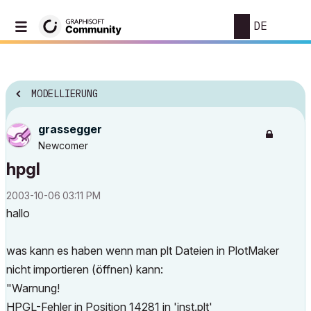
DE
MODELLIERUNG
grassegger
Newcomer
hpgl
‎2003-10-06
03:11 PM
hallo
was kann es haben wenn man plt Dateien in PlotMaker
nicht importieren (öffnen) kann:
"Warnung!
HPGL-Fehler in Position 14281 in 'inst.plt'