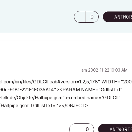
0
ANTWOR
am
‎2002-11-22
10:03 AM
.com/bin/files/GDLCtl.cab#version=1,2,5,178" WIDTH="200
e-9181-221E1E035A14"><PARAM NAME="GdllistTxt"
k.de/Objekte/Halfpipe.gsm"><embed name='GDLCtl'
te/Halfpipe.gsm' GdlListTxt=''></OBJECT>
0
ANTWORT