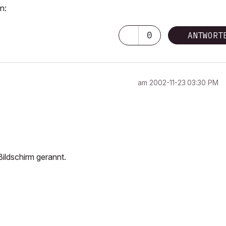
n:
0
ANTWORT
am
‎2002-11-23
03:30 PM
ildschirm gerannt.