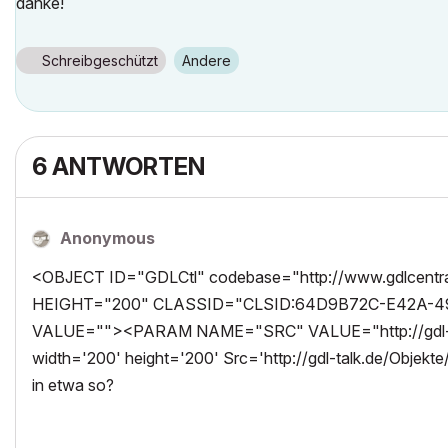
danke!
Schreibgeschützt
Andere
6 ANTWORTEN
Anonymous
<OBJECT ID="GDLCtl" codebase="http://www.gdlcentral
HEIGHT="200" CLASSID="CLSID:64D9B72C-E42A-490
VALUE=""><PARAM NAME="SRC" VALUE="http://gdl-tal
width='200' height='200' Src='http://gdl-talk.de/Objek
in etwa so?