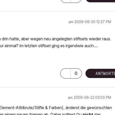
am
‎2009-06-20
12:37 PM
n drin hatte, aber wegen neu angelegten stiftsets wieder raus.
 einmal? im letzten stiftset ging es irgendwie auch....
0
ANTWORT
am
‎2009-06-22
03:03 PM
Element-Attribrute/Stifte & Farben), änderst die gewünschten
nter einem neuen Namen ab. Dabei solltest Du
nicht
das