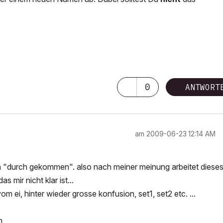
0
ANTWORT
am
‎2009-06-23
12:14 AM
en "durch gekommen". also nach meiner meinung arbeitet diese
s mir nicht klar ist...
om ei, hinter wieder grosse konfusion, set1, set2 etc. ...
n,