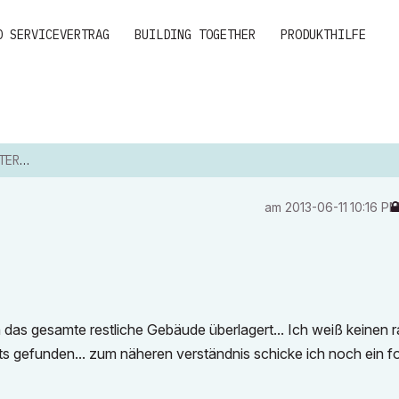
D SERVICEVERTRAG
BUILDING TOGETHER
PRODUKTHILFE
DACH
am
‎2013-06-11
10:16 P
das gesamte restliche Gebäude überlagert... Ich weiß keinen r
ts gefunden... zum näheren verständnis schicke ich noch ein f