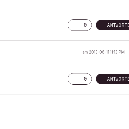
0
ANTWORT
am
‎2013-06-11
11:13 PM
0
ANTWORT