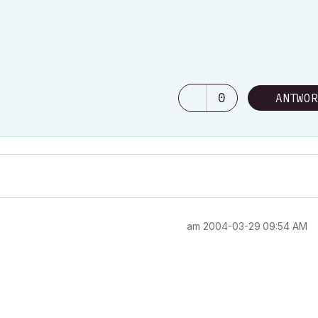
0
ANTWOR
am
‎2004-03-29
09:54 AM