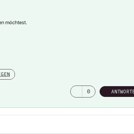
en möchtest.
IGEN
0
ANTWORT