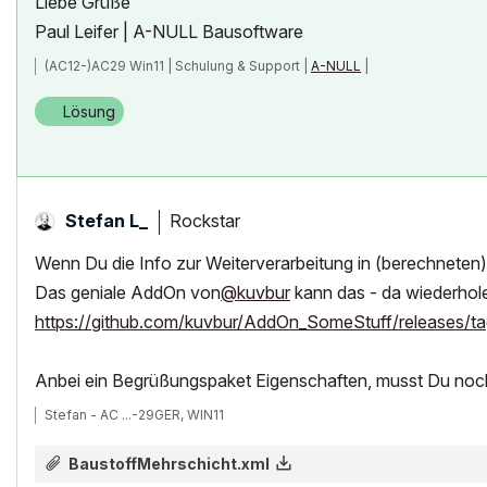
Liebe Grüße
Paul Leifer | A-NULL Bausoftware
(AC12-)AC29 Win11 | Schulung & Support |
A-NULL
|
Lösung
Rockstar
Stefan L_
Wenn Du die Info zur Weiterverarbeitung in (berechneten)
Das geniale AddOn von
@kuvbur
kann das - da wiederhole
https://github.com/kuvbur/AddOn_SomeStuff/releases/ta
Anbei ein Begrüßungspaket Eigenschaften, musst Du noch k
Stefan - AC ...-29GER, WIN11
BaustoffMehrschicht.xml