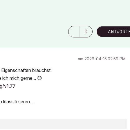
0
ANTWORT
am
‎2026-04-15
02:59 PM
 Eigenschaften brauchst:
 ich mich gerne...
😉
g/v1.77
lassifizieren...